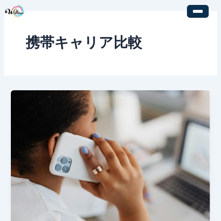
内
容
を
携帯キャリア比較
ス
キ
ッ
プ