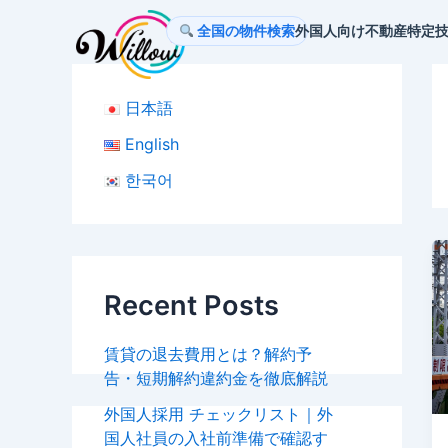
内
全国の物件検索
外国人向け不動産
特定
容
を
ス
日本語
キ
ッ
English
プ
한국어
Recent Posts
賃貸の退去費用とは？解約予
告・短期解約違約金を徹底解説
外国人採用 チェックリスト｜外
国人社員の入社前準備で確認す