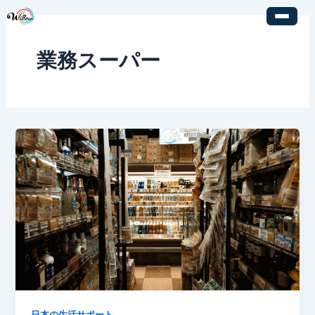
内
容
を
業務スーパー
ス
キ
ッ
プ
日本の生活サポート