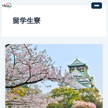
内
容
を
留学生寮
ス
キ
ッ
プ