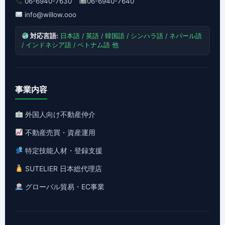
06-6940-7630
06-6940-7640
info@willow.ooo
対応言語:
日本語 / 英語 / 韓国語 / シンハラ語 / ネパール語
/ インドネシア語 / ベトナム語 他
事業内容
外国人向け不動産仲介
不動産売買・資産運用
特定技能人材・登録支援
SUTELIER 日本総代理店
グローバル貿易・EC事業