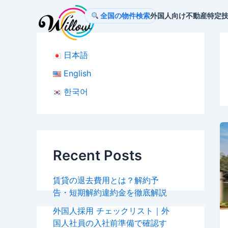
内
全国の物件検索
外国人向け不動産
特定
容
を
ス
日本語
キ
ッ
English
プ
한국어
Recent Posts
賃貸の退去費用とは？解約予
告・短期解約違約金を徹底解説
外国人採用 チェックリスト｜外
国人社員の入社前準備で確認す