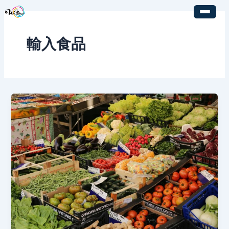
内
容
を
輸入食品
ス
キ
ッ
プ