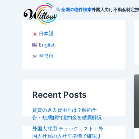
内
全国の物件検索
外国人向け不動産
特定
容
を
ス
日本語
キ
ッ
English
プ
한국어
Recent Posts
賃貸の退去費用とは？解約予
告・短期解約違約金を徹底解説
外国人採用 チェックリスト｜外
国人社員の入社前準備で確認す