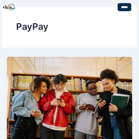
内
容
を
PayPay
ス
キ
ッ
プ