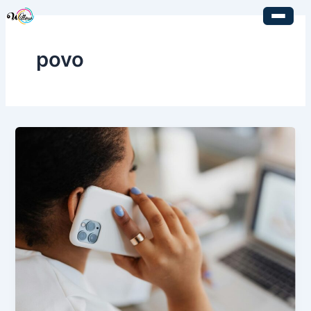
内
容
を
povo
ス
キ
ッ
プ