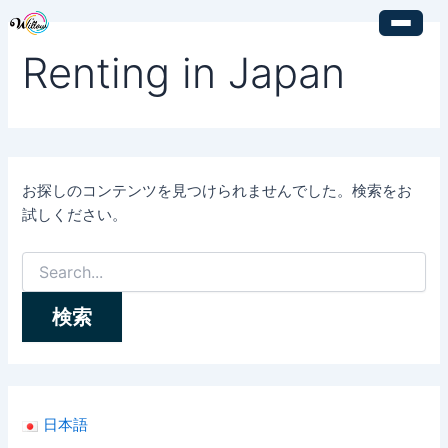
検
内
索
容
対
Renting in Japan
を
象:
ス
キ
ッ
プ
お探しのコンテンツを見つけられませんでした。検索をお
試しください。
日本語