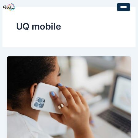
内
容
を
UQ mobile
ス
キ
ッ
プ