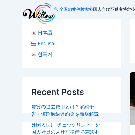
内
全国の物件検索
外国人向け不動産
特定
容
を
ス
日本語
キ
ッ
English
プ
한국어
Recent Posts
賃貸の退去費用とは？解約予
告・短期解約違約金を徹底解説
外国人採用 チェックリスト｜外
国人社員の入社前準備で確認す