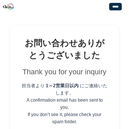
内
容
を
ス
キ
ッ
お問い合わせありが
プ
とうございました
Thank you for your inquiry
担当者より
1～2営業日以内
にご連絡いた
します。
A confirmation email has been sent to
you.
If you don’t see it, please check your
spam folder.