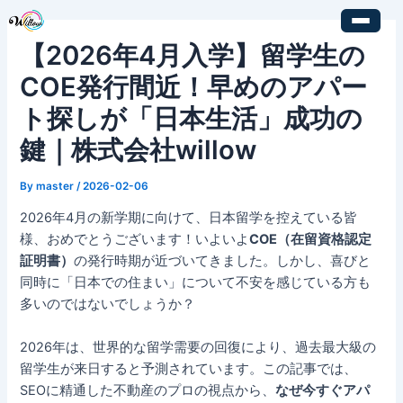
内
Post
容
navigation
【2026年4月入学】留学生の
を
ス
COE発行間近！早めのアパー
キ
ト探しが「日本生活」成功の
ッ
プ
鍵｜株式会社willow
By
master
/
2026-02-06
2026年4月の新学期に向けて、日本留学を控えている皆
様、おめでとうございます！いよいよ
COE（在留資格認定
証明書）
の発行時期が近づいてきました。しかし、喜びと
同時に「日本での住まい」について不安を感じている方も
多いのではないでしょうか？
2026年は、世界的な留学需要の回復により、過去最大級の
留学生が来日すると予測されています。この記事では、
SEOに精通した不動産のプロの視点から、
なぜ今すぐアパ