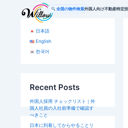
内
Po
全国の物件検索
外国人向け不動産
特定
容
na
を
ス
日本語
キ
ッ
English
プ
한국어
Recent Posts
外国人採用 チェックリスト｜外
国人社員の入社前準備で確認す
べきこと
日本に到着してからやることリ