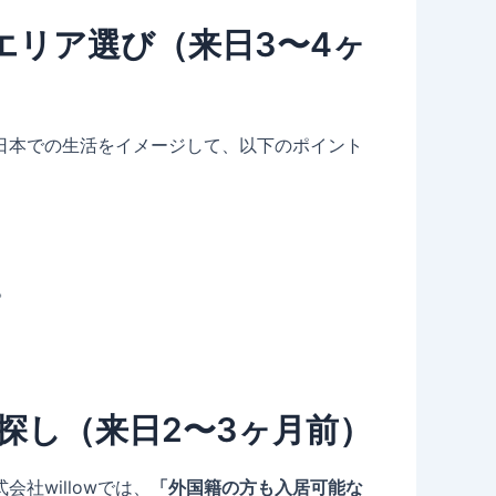
エリア選び（来日3〜4ヶ
日本での生活をイメージして、以下のポイント
。
探し（来日2〜3ヶ月前）
社willowでは、
「外国籍の方も入居可能な