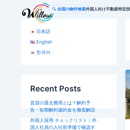
内
全国の物件検索
外国人向け不動産
特定
容
を
ス
日本語
キ
ッ
English
プ
한국어
Recent Posts
賃貸の退去費用とは？解約予
告・短期解約違約金を徹底解説
外国人採用 チェックリスト｜外
国人社員の入社前準備で確認す