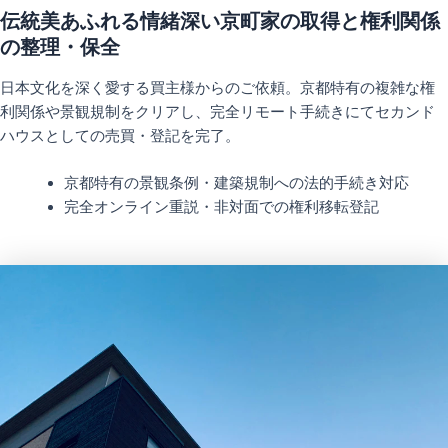
伝統美あふれる情緒深い京町家の取得と権利関係
の整理・保全
日本文化を深く愛する買主様からのご依頼。京都特有の複雑な権
利関係や景観規制をクリアし、完全リモート手続きにてセカンド
ハウスとしての売買・登記を完了。
京都特有の景観条例・建築規制への法的手続き対応
完全オンライン重説・非対面での権利移転登記