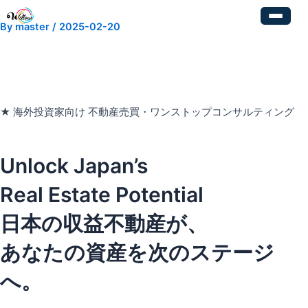
内
Post
容
navigation
By
master
/
2025-02-20
を
ス
キ
ッ
プ
★ 海外投資家向け 不動産売買・ワンストップコンサルティング
Unlock Japan’s
Real Estate Potential
日本の収益不動産が、
あなたの資産を次のステージ
へ。