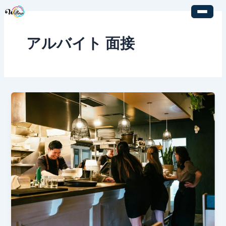
内
容
を
アルバイト 面接
ス
キ
ッ
プ