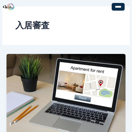
内
容
を
入居審査
ス
キ
ッ
プ