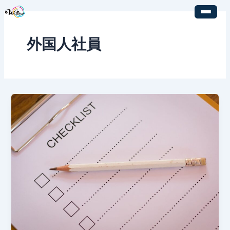
内
容
を
外国人社員
ス
キ
ッ
プ