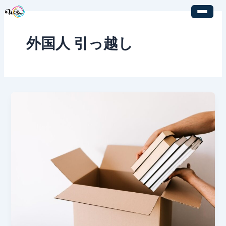
内
容
を
外国人 引っ越し
ス
キ
ッ
プ