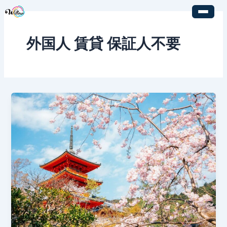
内
容
を
外国人 賃貸 保証人不要
ス
キ
ッ
プ