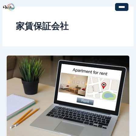
内
容
を
家賃保証会社
ス
キ
ッ
プ