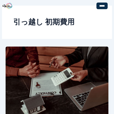
内
容
を
引っ越し 初期費用
ス
キ
ッ
プ