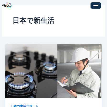
内
容
を
日本で新生活
ス
キ
ッ
プ
日本の生活サポート