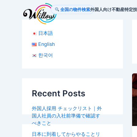
内
全国の物件検索
外国人向け不動産
特定
容
を
ス
日本語
キ
ッ
English
プ
한국어
Recent Posts
外国人採用 チェックリスト｜外
国人社員の入社前準備で確認す
べきこと
日本に到着してからやることリ