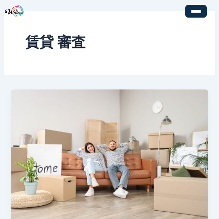
内
容
を
賃貸 審査
ス
キ
ッ
プ