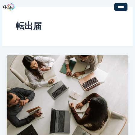
内
容
を
転出届
ス
キ
ッ
プ