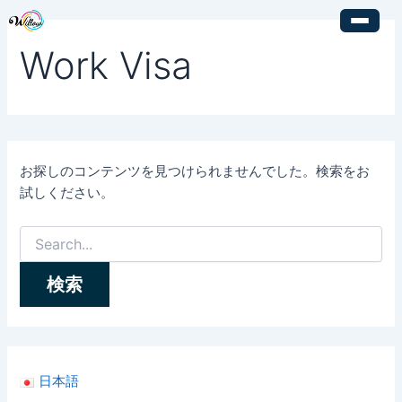
検
内
索
容
対
Work Visa
を
象:
ス
キ
ッ
プ
お探しのコンテンツを見つけられませんでした。検索をお
試しください。
日本語