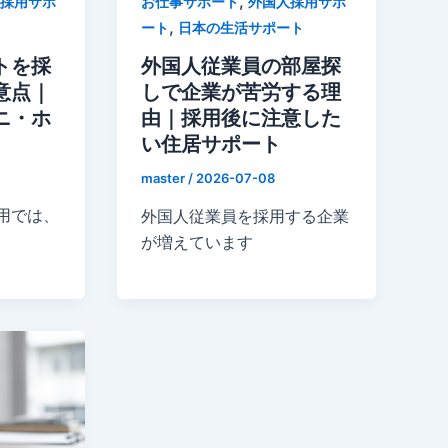
,
採用サポ
お仕事サポート
外国人採用サポ
,
ート
日本の生活サポート
トを採
外国人従業員の部屋探
意点｜
しで企業が苦労する理
ニ・ホ
由｜採用後に注意した
い住居サポート
master
/
2026-07-08
用では、
外国人従業員を採用する企業
が増えています