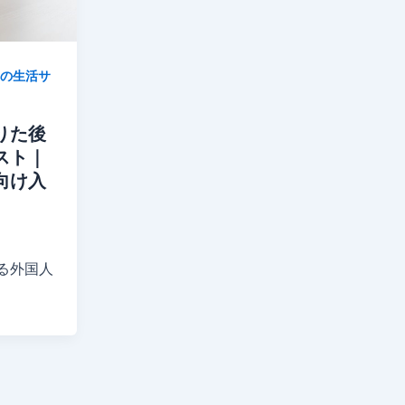
の生活サ
りた後
スト｜
向け入
る外国人