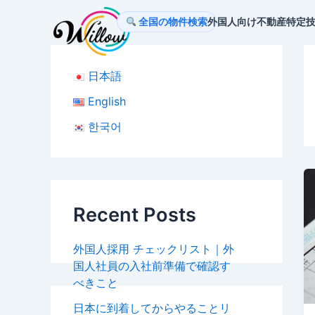
内
全国の物件検索
外国人向け不動産
特定
容
を
ス
日本語
キ
ッ
English
プ
한국어
Recent Posts
外国人採用 チェックリスト｜外
国人社員の入社前準備で確認す
べきこと
日本に到着してからやることリ