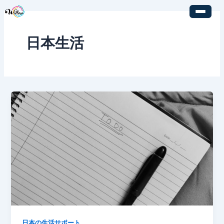
内
投
容
稿
を
の
日本生活
ス
ペ
キ
ー
ッ
ジ
プ
送
り
日本の生活サポート